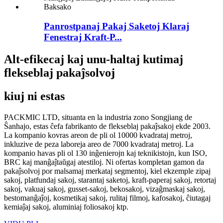
Panrostpanaj Pakaj Saketoj Klaraj
Fenestraj Kraft-P...
Alt-efikecaj kaj unu-haltaj kutimaj
flekseblaj pakaĵsolvoj
kiuj ni estas
PACKMIC LTD, situanta en la industria zono Songjiang de
Ŝanhajo, estas ĉefa fabrikanto de flekseblaj pakaĵsakoj ekde 2003.
La kompanio kovras areon de pli ol 10000 kvadrataj metroj,
inkluzive de peza laboreja areo de 7000 kvadrataj metroj. La
kompanio havas pli ol 130 inĝenierojn kaj teknikistojn, kun ISO,
BRC kaj manĝaĵtaŭgaj atestiloj. Ni ofertas kompletan gamon da
pakaĵsolvoj por malsamaj merkataj segmentoj, kiel ekzemple zipaj
sakoj, platfundaj sakoj, starantaj saketoj, kraft-paperaj sakoj, retortaj
sakoj, vakuaj sakoj, gusset-sakoj, bekosakoj, vizaĝmaskaj sakoj,
bestomanĝaĵoj, kosmetikaj sakoj, rulitaj filmoj, kafosakoj, ĉiutagaj
kemiaĵaj sakoj, aluminiaj foliosakoj ktp.