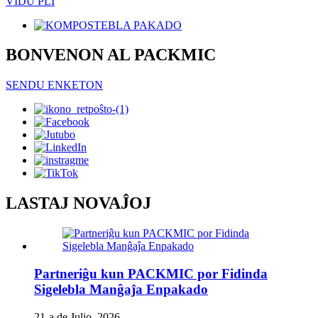
VIDU PLI
BONVENON AL PACKMIC
SENDU ENKETON
LASTAJ NOVAĴOJ
Partneriĝu kun PACKMIC por Fidinda
Sigelebla Manĝaĵa Enpakado
21-a de Julio, 2026