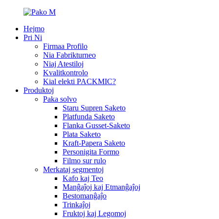
Hejmo
Pri Ni
Firmaa Profilo
Nia Fabrikturneo
Niaj Atestiloj
Kvalitkontrolo
Kial elekti PACKMIC?
Produktoj
Paka solvo
Staru Supren Saketo
Platfunda Saketo
Flanka Gusset-Saketo
Plata Saketo
Kraft-Papera Saketo
Personigita Formo
Filmo sur rulo
Merkataj segmentoj
Kafo kaj Teo
Manĝaĵoj kaj Etmanĝaĵoj
Bestomanĝaĵo
Trinkaĵoj
Fruktoj kaj Legomoj