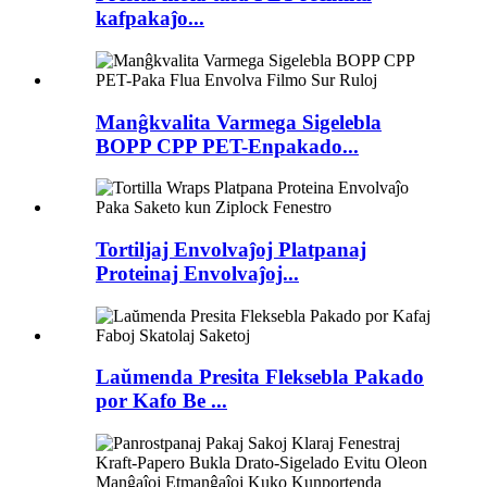
kafpakaĵo...
Manĝkvalita Varmega Sigelebla
BOPP CPP PET-Enpakado...
Tortiljaj Envolvaĵoj Platpanaj
Proteinaj Envolvaĵoj...
Laŭmenda Presita Fleksebla Pakado
por Kafo Be ...