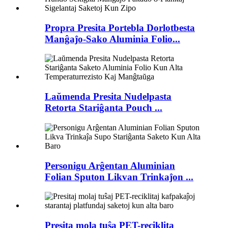
Propra Presita Portebla Dorlotbesta
Manĝaĵo-Sako Aluminia Folio...
Laŭmenda Presita Nudelpasta
Retorta Stariĝanta Pouch ...
Personigu Arĝentan Aluminian
Folian Sputon Likvan Trinkaĵon ...
Presita mola tuŝa PET-reciklita