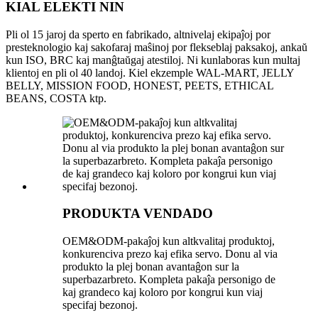
KIAL ELEKTI NIN
Pli ol 15 jaroj da sperto en fabrikado, altnivelaj ekipaĵoj por
presteknologio kaj sakofaraj maŝinoj por flekseblaj paksakoj, ankaŭ
kun ISO, BRC kaj manĝtaŭgaj atestiloj. Ni kunlaboras kun multaj
klientoj en pli ol 40 landoj. Kiel ekzemple WAL-MART, JELLY
BELLY, MISSION FOOD, HONEST, PEETS, ETHICAL
BEANS, COSTA ktp.
PRODUKTA VENDADO
OEM&ODM-pakaĵoj kun altkvalitaj produktoj,
konkurenciva prezo kaj efika servo. Donu al via
produkto la plej bonan avantaĝon sur la
superbazarbreto. Kompleta pakaĵa personigo de
kaj grandeco kaj koloro por kongrui kun viaj
specifaj bezonoj.