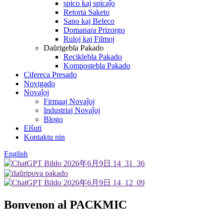
spico kaj spicaĵo
Retorta Saketo
Sano kaj Beleco
Domanara Prizorgo
Ruloj kaj Filmoj
Daŭrigebla Pakado
Reciklebla Pakado
Kompostebla Pakado
Cifereca Presado
Novigado
Novaĵoj
Firmaaj Novaĵoj
Industriaj Novaĵoj
Blogo
Elŝuti
Kontaktu nin
English
Bonvenon al PACKMIC