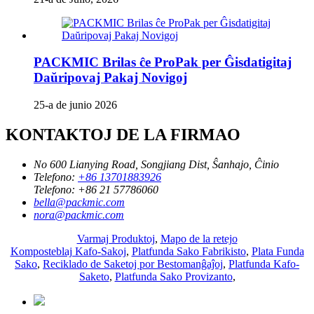
PACKMIC Brilas ĉe ProPak per Ĝisdatigitaj
Daŭripovaj Pakaj Novigoj
25-a de junio 2026
KONTAKTOJ DE LA FIRMAO
No 600 Lianying Road, Songjiang Dist, Ŝanhajo, Ĉinio
Telefono:
+86 13701883926
Telefono:
+86 21 57786060
bella@packmic.com
nora@packmic.com
Varmaj Produktoj
,
Mapo de la retejo
Komposteblaj Kafo-Sakoj
,
Platfunda Sako Fabrikisto
,
Plata Funda
Sako
,
Reciklado de Saketoj por Bestomanĝaĵoj
,
Platfunda Kafo-
Saketo
,
Platfunda Sako Provizanto
,