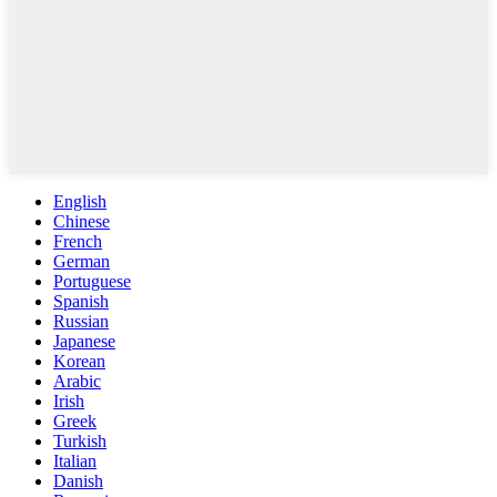
English
Chinese
French
German
Portuguese
Spanish
Russian
Japanese
Korean
Arabic
Irish
Greek
Turkish
Italian
Danish